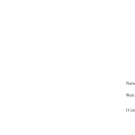
Narud
Web:
O ča