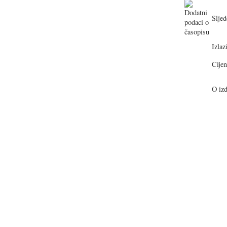
Sljed
Izlazi
Cijen
O izd