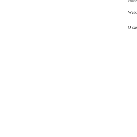
Web:
O ča