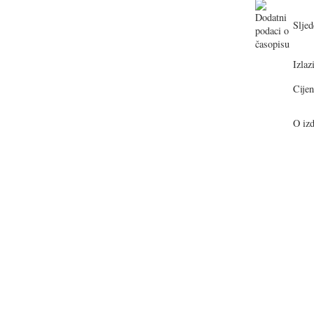
Sljed
Izlazi
Cijen
O izd