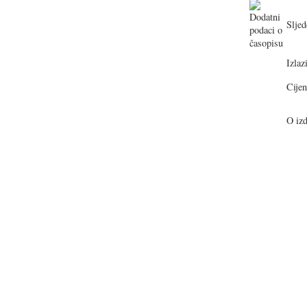
Sljed
Izlazi
Cijen
O izd