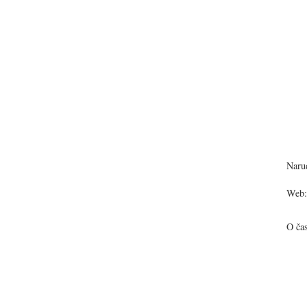
Narud
Web:
O ča