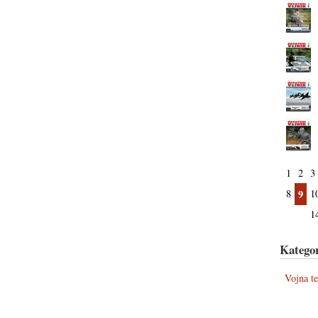
1
2
3
8
9
1
1
Kategor
Vojna t