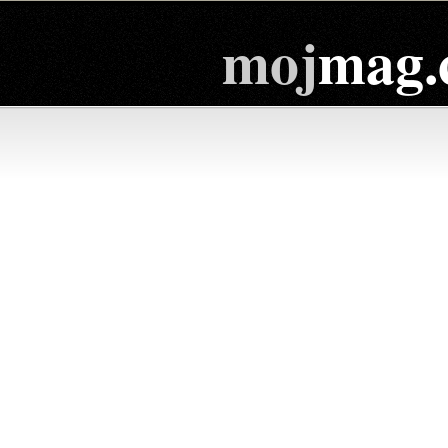
moj
mag.