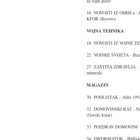
za vojni poziv
16 NOVOSTI IZ OSRH-a - Pet
KFOR (Kosovo)
VOJNA TEHNIKA
18 NOVOSTI IZ VOJNE T
22 VOJSKE SVIJETA - Brazil
27 ZAŠTITA ZDRAVLJA - Zašt
minerala
MAGAZIN
30 PODLISTAK - Alžir 1954. 
32 DOMOVINSKI RAT - Naor
(Gorski kotar)
33 POZDRAV DOMOVINI - T
34 INFORMATOR - Bibliotek