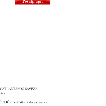
NOATLANTSKOG SAVEZA -
nica
Ć - Izviđ­aštvo - dobra osnova