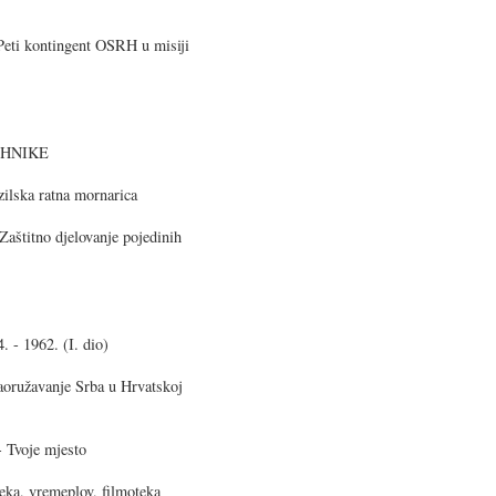
i kontingent OSRH u misiji
EHNIKE
ska ratna mornarica
itno djelovanje pojedinih
- 1962. (I. dio)
užavanje Srba u Hrvatskoj
voje mjesto
a, vremeplov, filmoteka