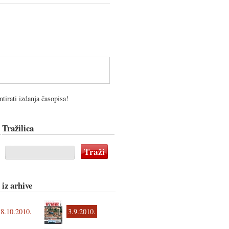
tirati izdanja časopisa!
Tražilica
 iz arhive
8.10.2010.
3.9.2010.