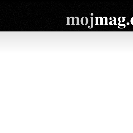
moj
mag.