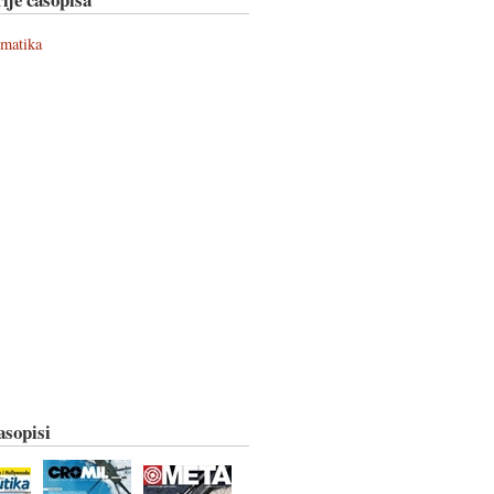
ematika
asopisi