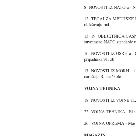
8 NOVOSTI IZ NATO-a - NA
12 TEČAJ ZA MEDIJSKE IZ
olakšavaju rad
13 19. OBLJETNICA ČASN
suvremene NATO standarde u 
16 NOVOSTI IZ OSRH-a - Obil
pripadnika 91. zb
17 NOVOSTI IZ MORH-a i OS
naraštaja Ratne škole
VOJNA TEHNIKA
18 NOVOSTI IZ VOJNE T
22 VOJNA TEHNIKA - Ekspan
26 VOJNA OPREMA - Maski
MAGAZIN