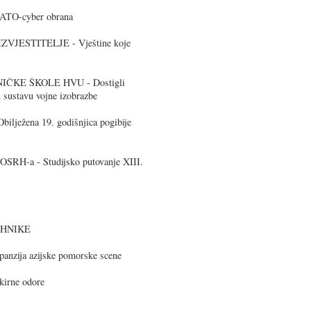
TO-cyber obrana
VJESTITELJE - Vještine koje
IČKE ŠKOLE HVU - Dostigli
sustavu vojne izobrazbe
ježena 19. godišnjica pogibije
RH-a - Studijsko putovanje XIII.
EHNIKE
zija azijske pomorske scene
rne odore