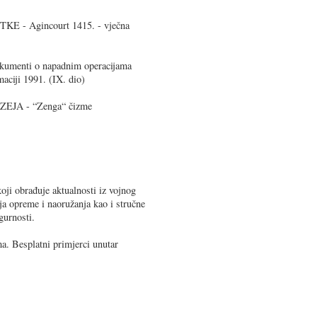
 - Agincourt 1415. - vječna
menti o napadnim operacijama
aciji 1991. (IX. dio)
EJA - “Zenga“ čizme
oji obrađuje aktualnosti iz vojnog
ja opreme i naoružanja kao i stručne
gurnosti.
a. Besplatni primjerci unutar