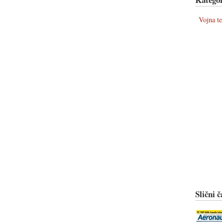
Vojna t
Slični č