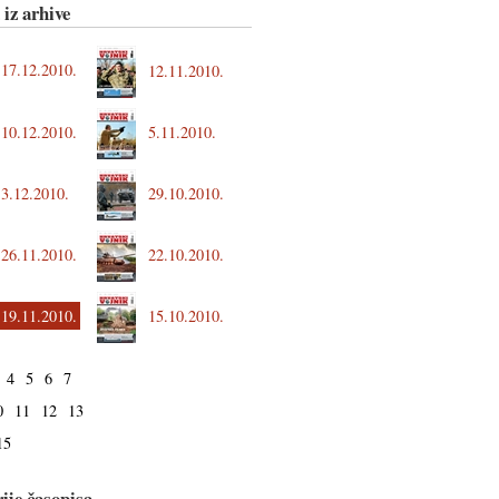
 iz arhive
17.12.2010.
12.11.2010.
10.12.2010.
5.11.2010.
3.12.2010.
29.10.2010.
26.11.2010.
22.10.2010.
19.11.2010.
15.10.2010.
4
5
6
7
0
11
12
13
15
ije časopisa