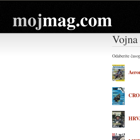
moj
mag.com
Vojna
Odaberite časop
Aero
CRO
HRVA