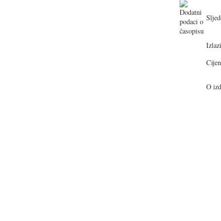
Sljed
Izlazi
Cijen
O izd