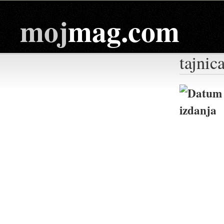
moj
mag.com
tajnic