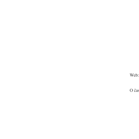
Web:
O ča