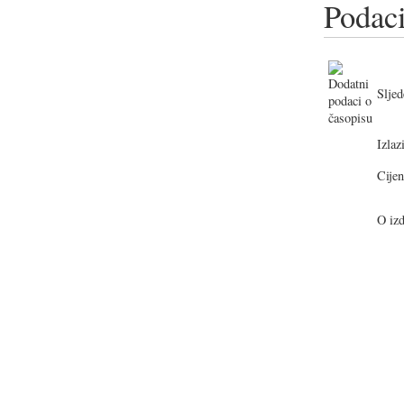
Podaci
Sljed
Izlazi
Cijen
O izd