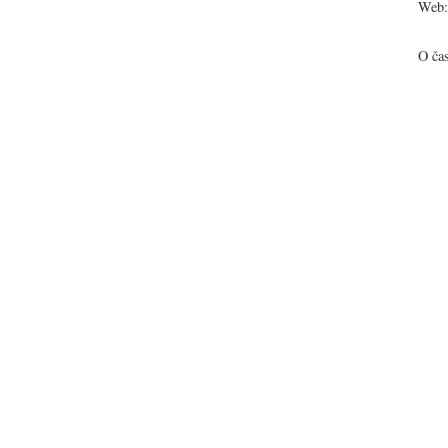
Web:
O ča