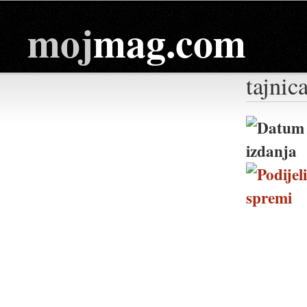
moj
mag.com
tajnic