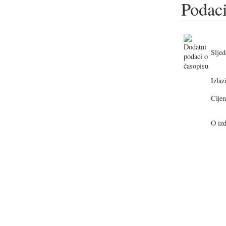
Podaci
Sljed
Izlazi
Cijen
O izd