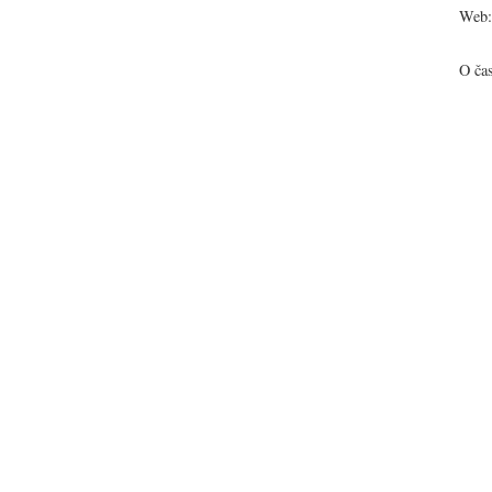
Web:
O ča