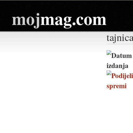
moj
mag.com
tajnic