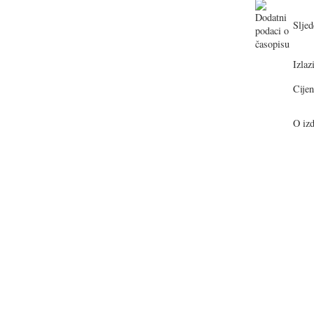
Sljed
Izlazi
Cijen
O izd