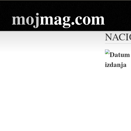
moj
mag.com
NACI