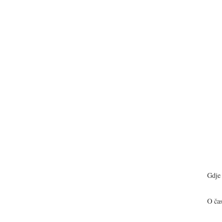
Gdje 
O ča