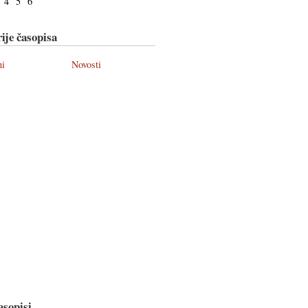
4
5
6
ije časopisa
ni
Novosti
asopisi