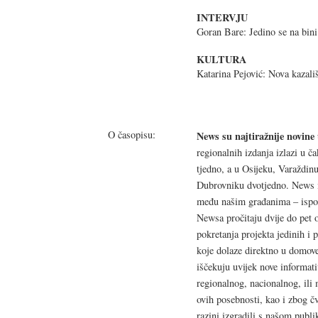
INTERVJU
Goran Bare: Jedino se na bin
KULTURA
Katarina Pejović: Nova kazali
O časopisu:
News su najtiražnije novine
regionalnih izdanja izlazi u 
tjedno, a u Osijeku, Varaždinu,
Dubrovniku dvotjedno. News i
među našim građanima – ispos
Newsa pročitaju dvije do pet 
pokretanja projekta jedinih i 
koje dolaze direktno u domove
iščekuju uvijek nove informati
regionalnog, nacionalnog, il
ovih posebnosti, kao i zbog č
razini izgradili s našom publi