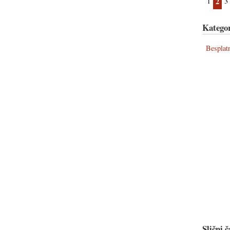
1
2
3
Kategor
Besplat
Slični č