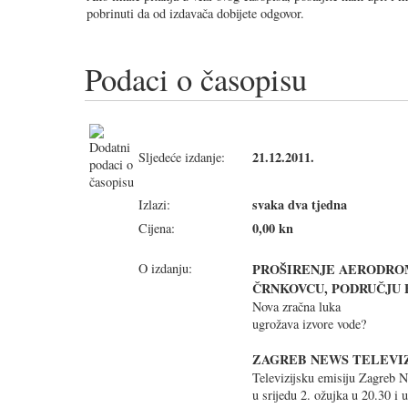
pobrinuti da od izdavača dobijete odgovor.
Podaci o časopisu
21.12.2011.
Sljedeće izdanje:
svaka dva tjedna
Izlazi:
0,00 kn
Cijena:
O izdanju:
PROŠIRENJE AERODRO
ČRNKOVCU, PODRUČJU
Nova zračna luka
ugrožava izvore vode?
ZAGREB NEWS TELEVI
Televizijsku emisiju Zagreb Ne
u srijedu 2. ožujka u 20.30 i 