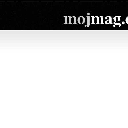
moj
mag.