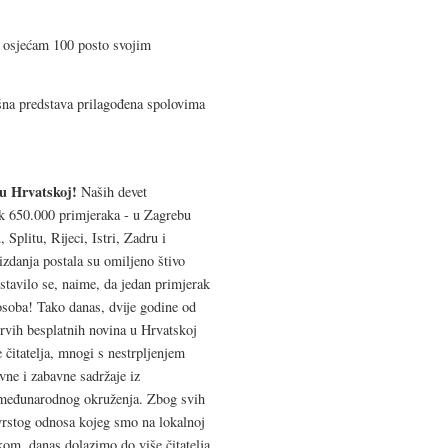
i osjećam 100 posto svojim
šna predstava prilagođena spolovima
 u Hrvatskoj!
Naših devet
čak 650.000 primjeraka - u Zagrebu
 Splitu, Rijeci, Istri, Zadru i
zdanja postala su omiljeno štivo
tavilo se, naime, da jedan primjerak
osoba! Tako danas, dvije godine od
prvih besplatnih novina u Hrvatskoj
 čitatelja, mnogi s nestrpljenjem
vne i zabavne sadržaje iz
i međunarodnog okruženja. Zbog svih
vrstog odnosa kojeg smo na lokalnoj
kom, danas dolazimo do više čitatelja