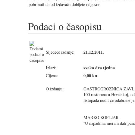
pobrinuti da od izdavača dobijete odgovor.
Podaci o časopisu
21.12.2011.
Sljedeće izdanje:
svaka dva tjedna
Izlazi:
0,00 kn
Cijena:
O izdanju:
GASTROGROZNICA ZAV
100 restorana u Hrvatskoj, od
listopada nudit će odabrane je
MARKO KOPLJAR
¨U napadima moram dati puno