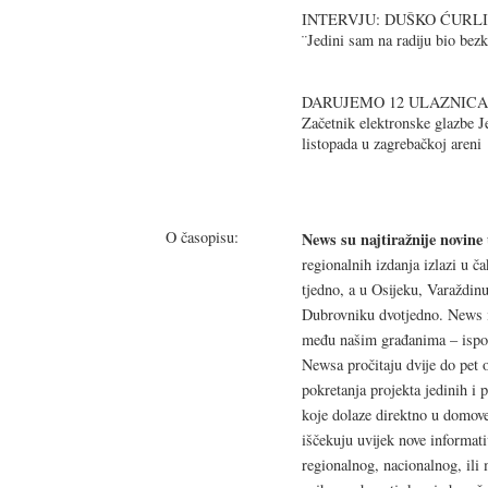
INTERVJU: DUŠKO ĆURL
¨Jedini sam na radiju bio be
DARUJEMO 12 ULAZNICA
Začetnik elektronske glazbe J
listopada u zagrebačkoj areni
O časopisu:
News su najtiražnije novine
regionalnih izdanja izlazi u 
tjedno, a u Osijeku, Varaždinu,
Dubrovniku dvotjedno. News i
među našim građanima – ispos
Newsa pročitaju dvije do pet 
pokretanja projekta jedinih i 
koje dolaze direktno u domove
iščekuju uvijek nove informati
regionalnog, nacionalnog, il