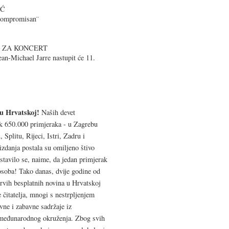
IĆ
zkompromisan¨
 ZA KONCERT
ean-Michael Jarre nastupit će 11.
 u Hrvatskoj!
Naših devet
čak 650.000 primjeraka - u Zagrebu
 Splitu, Rijeci, Istri, Zadru i
zdanja postala su omiljeno štivo
tavilo se, naime, da jedan primjerak
osoba! Tako danas, dvije godine od
prvih besplatnih novina u Hrvatskoj
 čitatelja, mnogi s nestrpljenjem
vne i zabavne sadržaje iz
i međunarodnog okruženja. Zbog svih