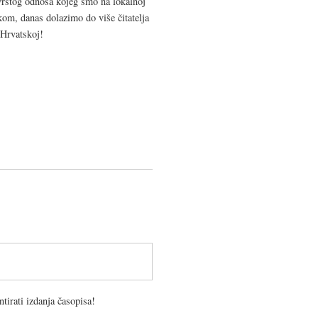
vrstog odnosa kojeg smo na lokalnoj
kom, danas dolazimo do više čitatelja
 Hrvatskoj!
tirati izdanja časopisa!