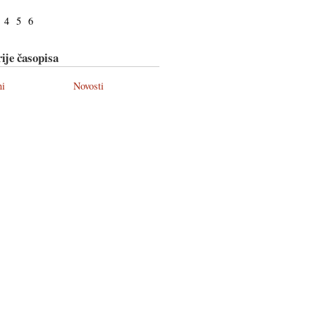
4
5
6
ije časopisa
ni
Novosti