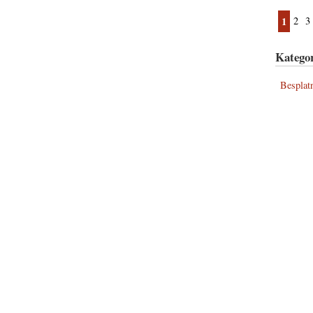
1
2
3
Kategor
Besplat