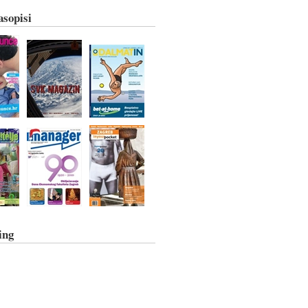
asopisi
ing