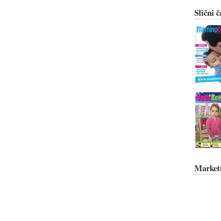
Slični č
Market