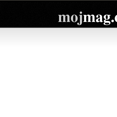
moj
mag.