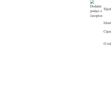
Sljed
Izlazi
Cijen
O izd