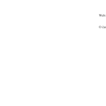
Web:
O ča