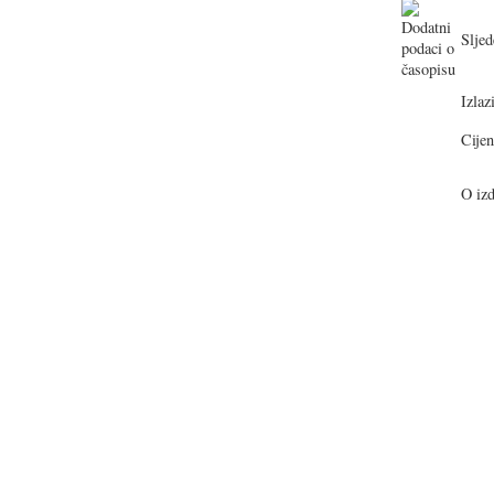
Sljed
Izlazi
Cijen
O izd