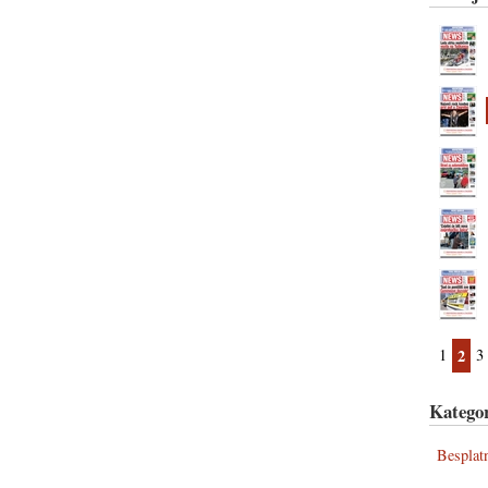
1
2
3
Kategor
Besplat