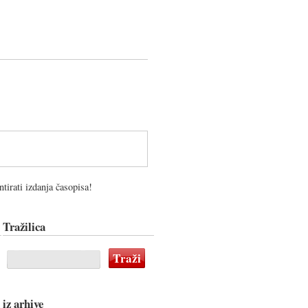
tirati izdanja časopisa!
Tražilica
 iz arhive