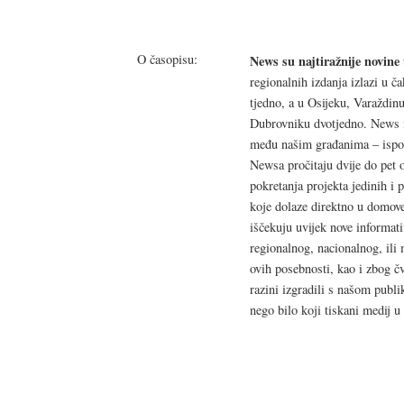
O časopisu:
News su najtiražnije novine
regionalnih izdanja izlazi u 
tjedno, a u Osijeku, Varaždinu,
Dubrovniku dvotjedno. News i
među našim građanima – ispos
Newsa pročitaju dvije do pet 
pokretanja projekta jedinih i 
koje dolaze direktno u domove
iščekuju uvijek nove informati
regionalnog, nacionalnog, il
ovih posebnosti, kao i zbog č
razini izgradili s našom publi
nego bilo koji tiskani medij u