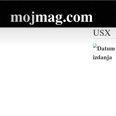
moj
mag.com
USX