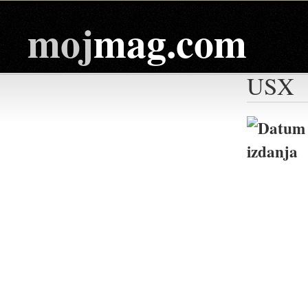
moj
mag.com
USX