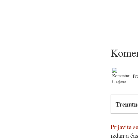
Komen
Pr
Trenutn
Prijavite se
izdanja ča