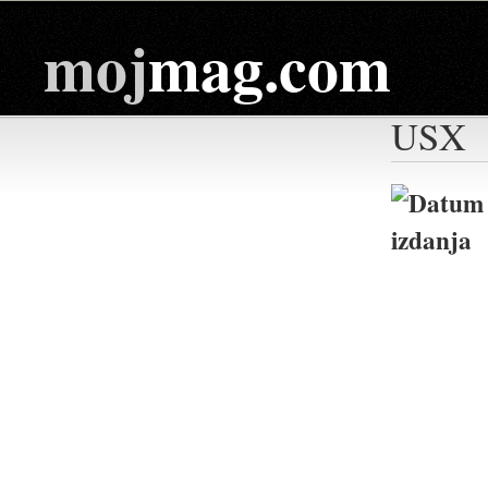
moj
mag.com
USX