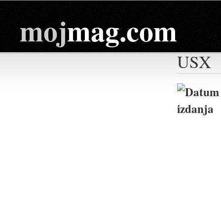
moj
mag.com
USX