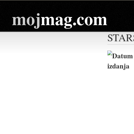
moj
mag.com
STAR