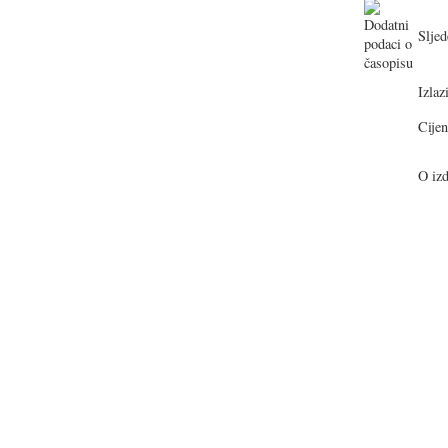
Sljed
Izlazi
Cijen
O izd