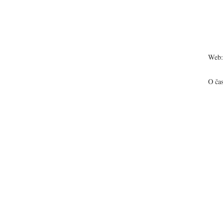
Web:
O ča