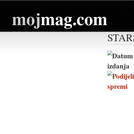
moj
mag.com
STAR