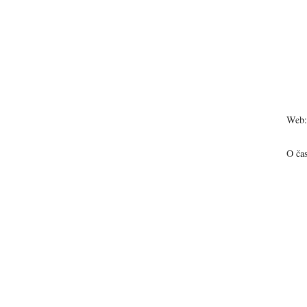
Web:
O ča