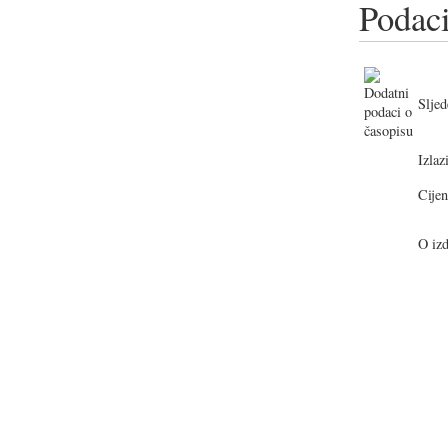
Podaci
Sljed
Izlazi
Cijen
O izd