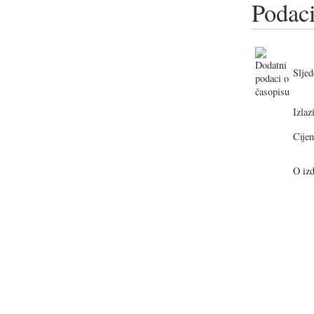
Podaci
Sljed
Izlazi
Cijen
O izd