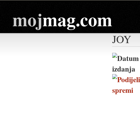
moj
mag.com
JOY