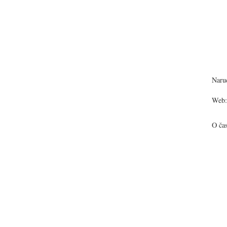
Narud
Web:
O ča