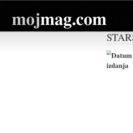
moj
mag.com
STAR