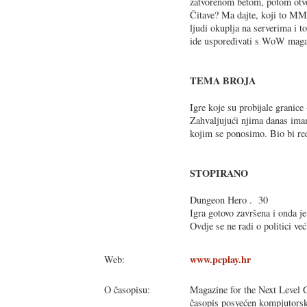
zatvorenom betom, potom otvor
Čitave? Ma dajte, koji to MMO
ljudi okuplja na serverima i t
ide uspoređivati s WoW maga
TEMA BROJA
Igre koje su probijale granice
Zahvaljujući njima danas ima
kojim se ponosimo. Bio bi re
STOPIRANO
Dungeon Hero . 30
Igra gotovo završena i onda je
Ovdje se ne radi o politici ve
www.pcplay.hr
Web:
O časopisu:
Magazine for the Next Level G
časopis posvećen kompjutorski