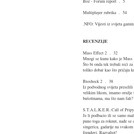
Boz - Forum report . 5
Multiplayer rubrika . 54
.NFO: Vijesti iz svijeta gami
RECENZIJE
Mass Effect 2 . 32
Mnogi se kunu kako je Mass E
Što bi onda tek trebali reći za 
toliko dobar kao što pričaju 
Bioshock 2 . 38
Iz podvodnog svijeta preselil
velikim likom, imamo oružje 
bušotinama, ma što nam fali?
S.T.A.L.K.E.R.:Call of Prip
Je li podbacio ili se samo mal
puno toga za roknut, nađe se d
singerica, gadarije na svakom
frendovi. Razvaljot!