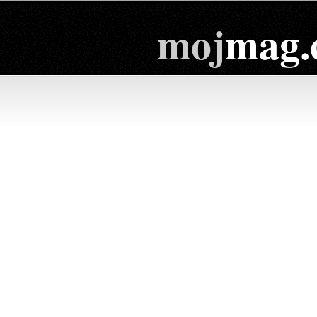
moj
mag.