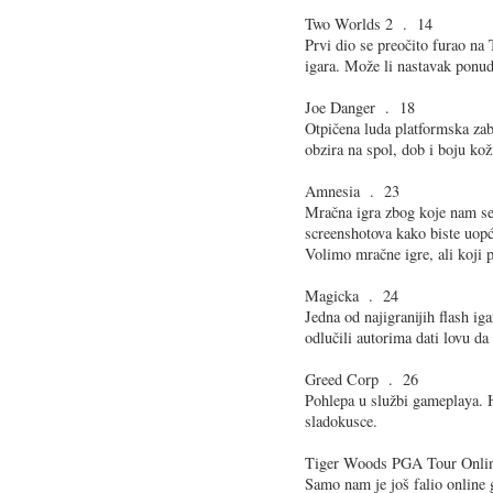
Two Worlds 2 . 14
Prvi dio se preočito furao na 
igara. Može li nastavak ponudi
Joe Danger . 18
Otpičena luda platformska zab
obzira na spol, dob i boju ko
Amnesia . 23
Mračna igra zbog koje nam se 
screenshotova kako biste uopće
Volimo mračne igre, ali koji p
Magicka . 24
Jedna od najigranijih flash ig
odlučili autorima dati lovu da
Greed Corp . 26
Pohlepa u službi gameplaya. H
sladokusce.
Tiger Woods PGA Tour Onli
Samo nam je još falio online 