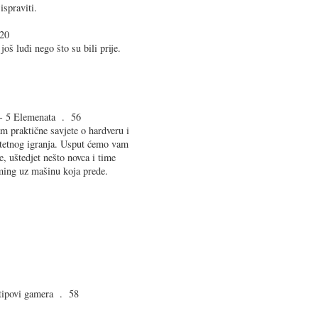
ispraviti.
20
još luđi nego što su bili prije.
o - 5 Elemenata . 56
 praktične savjete o hardveru i
itetnog igranja. Usput ćemo vam
, uštedjet nešto novca i time
ming uz mašinu koja prede.
tipovi gamera . 58