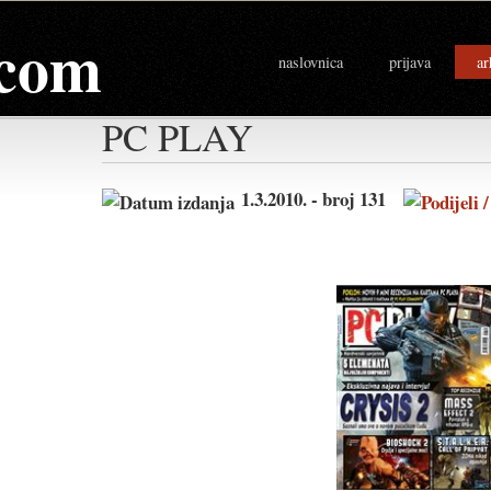
com
naslovnica
prijava
ar
PC PLAY
1.3.2010. - broj 131