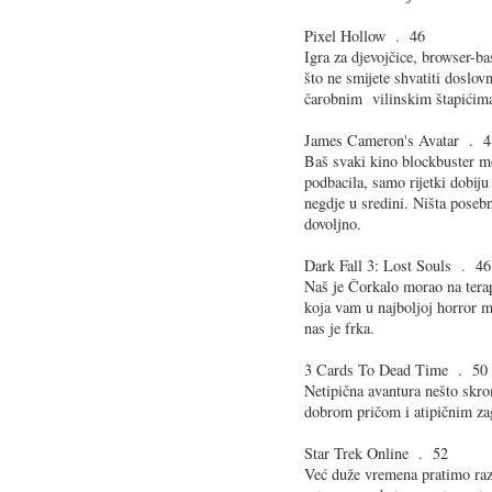
Pixel Hollow . 46
Igra za djevojčice, browser-
što ne smijete shvatiti doslo
čarobnim vilinskim štapićim
James Cameron's Avatar . 4
Baš svaki kino blockbuster mo
podbacila, samo rijetki dobiju 
negdje u sredini. Ništa poseb
dovoljno.
Dark Fall 3: Lost Souls . 46
Naš je Čorkalo morao na tera
koja vam u najboljoj horror ma
nas je frka.
3 Cards To Dead Time . 50
Netipična avantura nešto skrom
dobrom pričom i atipičnim zag
Star Trek Online . 52
Već duže vremena pratimo razv