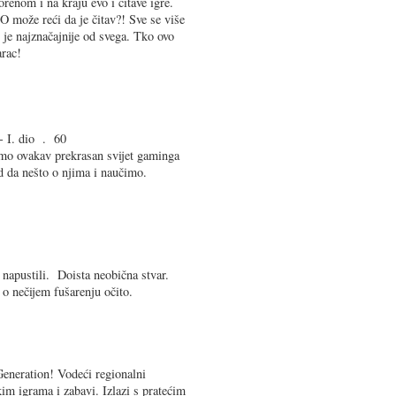
enom i na kraju evo i čitave igre.
 može reći da je čitav?! Sve se više
o je najznačajnije od svega. Tko ovo
rac!
 - I. dio . 60
mo ovakav prekrasan svijet gaminga
d da nešto o njima i naučimo.
 napustili. Doista neobična stvar.
ć o nečijem fušarenju očito.
eneration! Vodeći regionalni
m igrama i zabavi. Izlazi s pratećim