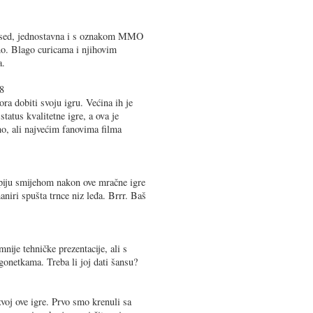
based, jednostavna i s oznakom MMO
vno. Blago curicama i njihovim
a.
8
ra dobiti svoju igru. Većina ih je
status kvalitetne igre, a ova je
no, ali najvećim fanovima filma
piju smijehom nakon ove mračne igre
niri spušta trnce niz leđa. Brrr. Baš
nije tehničke prezentacije, ali s
onetkama. Treba li joj dati šansu?
oj ove igre. Prvo smo krenuli sa