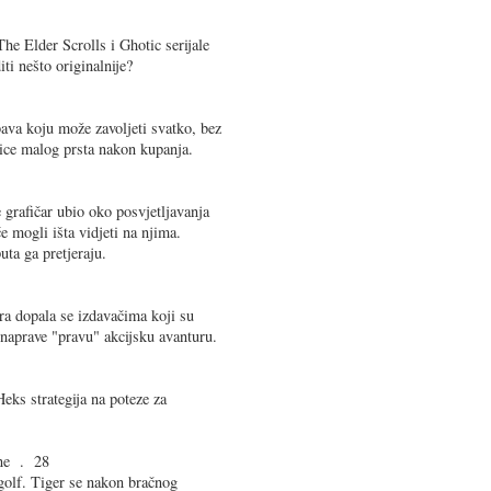
The Elder Scrolls i Ghotic serijale
ti nešto originalnije?
ava koju može zavoljeti svatko, bez
žice malog prsta nakon kupanja.
grafičar ubio oko posvjetljavanja
 mogli išta vidjeti na njima.
uta ga pretjeraju.
ara dopala se izdavačima koji su
 naprave "pravu" akcijsku avanturu.
eks strategija na poteze za
ne . 28
golf. Tiger se nakon bračnog