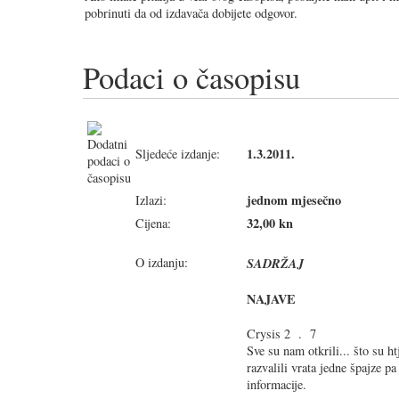
pobrinuti da od izdavača dobijete odgovor.
Podaci o časopisu
1.3.2011.
Sljedeće izdanje:
jednom mjesečno
Izlazi:
32,00 kn
Cijena:
O izdanju:
SADRŽAJ
NAJAVE
Crysis 2 . 7
Sve su nam otkrili... što su h
razvalili vrata jedne špajze p
informacije.