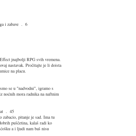
nga i zabave . 6
ffect jnajbolji RPG svih vremena.
ovaj nastavak. Pročitajte je li doista
kumice na placu.
i smo se u "nadvodni", igramo s
iz noćnih mora radnika na naftnim
yat . 45
o zabacio, pitanje je sad. Ima tu
obrih puščetina, kalaš radi ko
 ćošku a i ljudi nam baš nisu