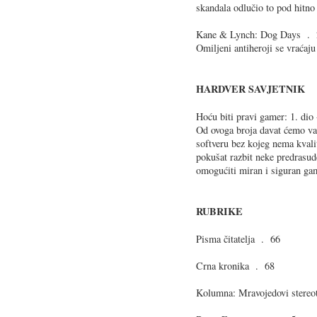
skandala odlučio to pod hitno 
Kane & Lynch: Dog Days . 
Omiljeni antiheroji se vraćaju 
HARDVER SAVJETNIK
Hoću biti pravi gamer: 1. di
Od ovoga broja davat ćemo vam
softveru bez kojeg nema kval
pokušat razbit neke predrasude
omogućiti miran i siguran ga
RUBRIKE
Pisma čitatelja . 66
Crna kronika . 68
Kolumna: Mravojedovi stereo