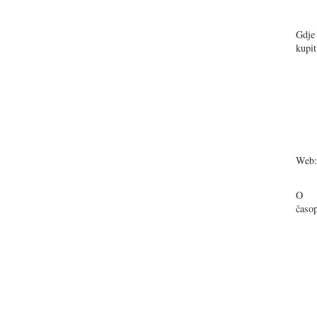
Gdje
kupit
Web:
O
časop