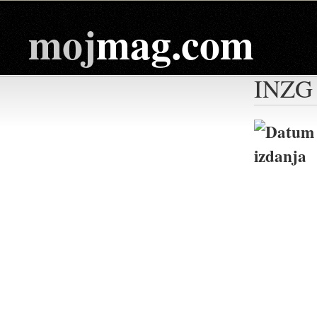
moj
mag.com
INZG