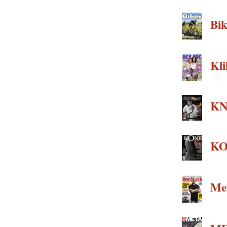
Bike
Kl
KN
KO
Men