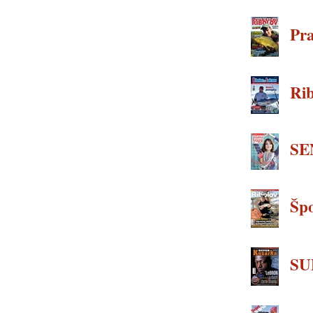
Pra
Rib
SEN
Špor
SU