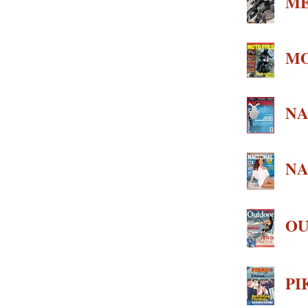
M
MO
NA
NA
OU
PI