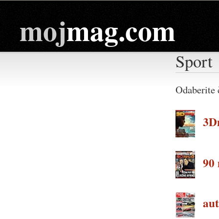
moj
mag.com
Sport
Odaberite 
3D
90 
auto