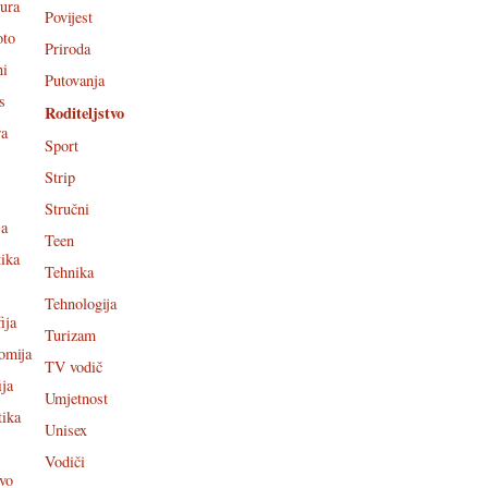
tura
Povijest
oto
Priroda
ni
Putovanja
s
Roditeljstvo
ra
Sport
Strip
Stručni
ja
Teen
ika
Tehnika
Tehnologija
ija
Turizam
omija
TV vodič
ija
Umjetnost
tika
Unisex
Vodiči
vo