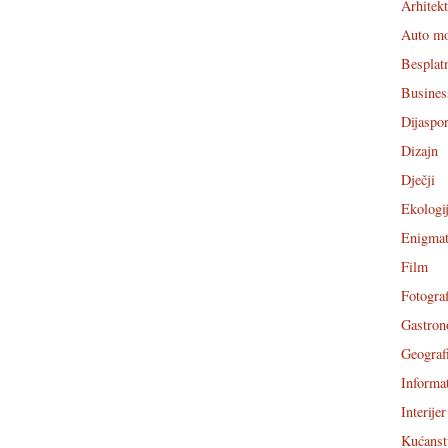
Arhitek
Auto m
Besplat
Busines
Dijaspo
Dizajn
Dječji
Ekologi
Enigmat
Film
Fotograf
Gastron
Geograf
Informa
Interijer
Kućanst