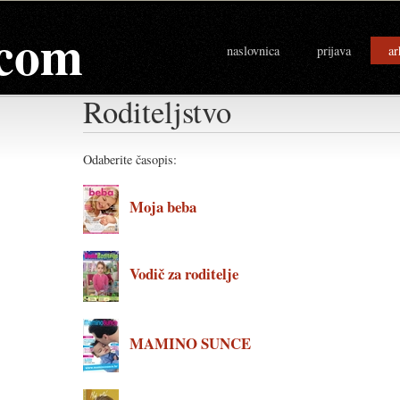
com
naslovnica
prijava
ar
Roditeljstvo
Odaberite časopis:
Moja beba
Vodič za roditelje
MAMINO SUNCE