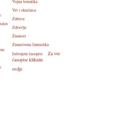
Vojna tematika
Vrt i okućnica
e
Zabava
bolov
Zdravlje
Znanost
Znanstvena fantastika
ine
Za sve
Izdvojeni časopisi
časopise kliknite
k
ovdje