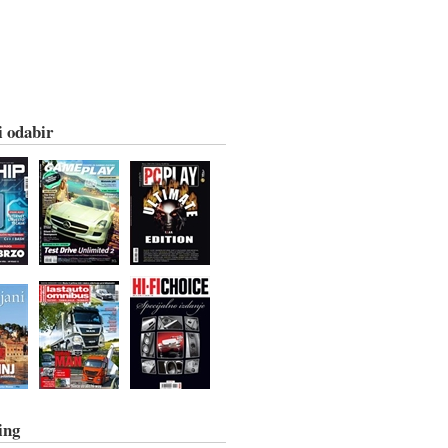
i odabir
ing