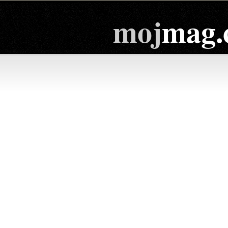
moj
mag.