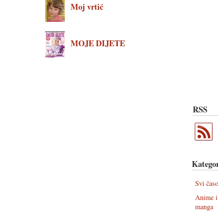
Moj vrtić
MOJE DIJETE
RSS
Kategor
Svi časo
Anime i
manga