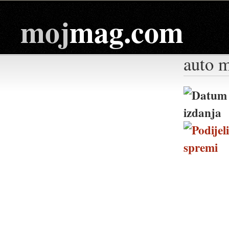
moj
mag.com
auto m