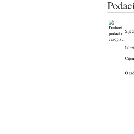
Podaci
Sljed
Izlazi
Cijen
O izd