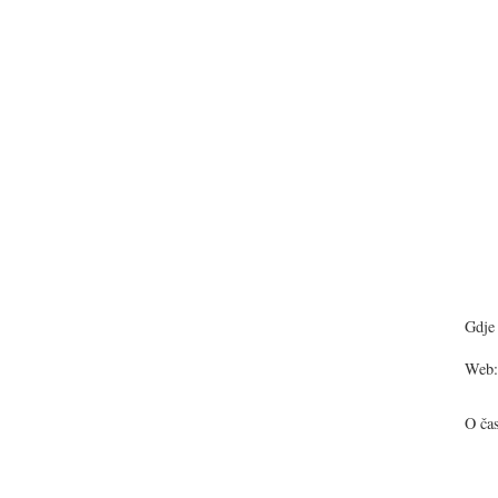
Gdje 
Web:
O ča