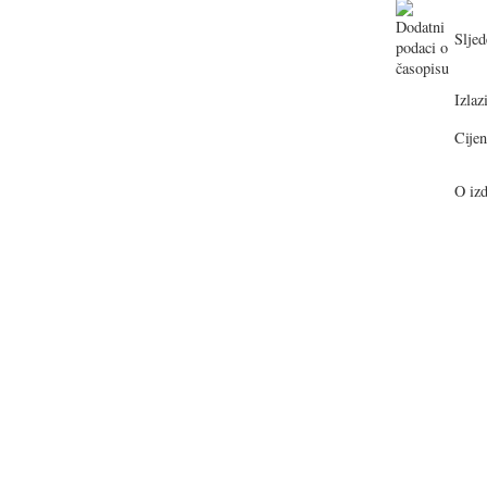
Sljed
Izlazi
Cijen
O izd