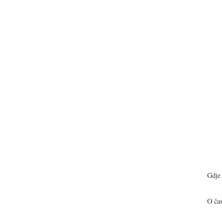
Gdje 
O ča