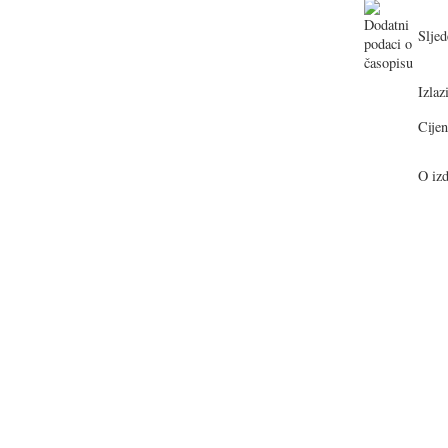
Sljed
Izlazi
Cijen
O izd