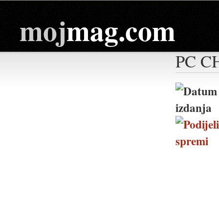
moj
mag.com
PC C