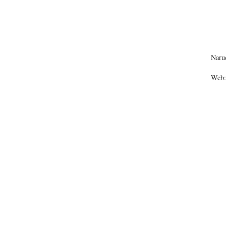
Narud
Web: