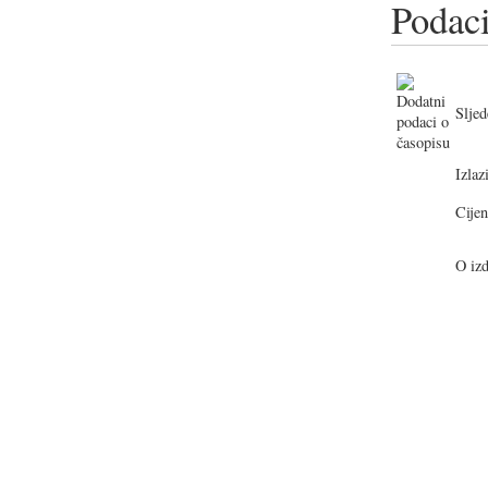
Podaci
Sljed
Izlazi
Cijen
O izd