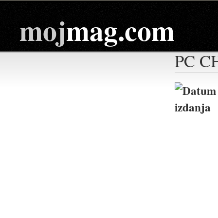
moj
mag.com
PC C