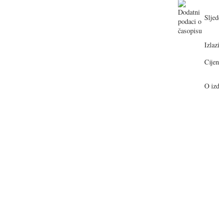
Sljed
Izlazi
Cijen
O izd