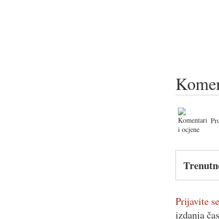
Komen
Pr
Trenutn
Prijavite se
izdanja ča