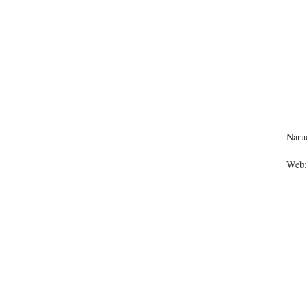
Narud
Web: