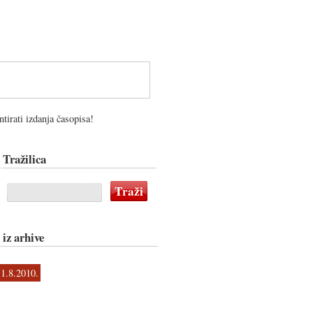
tirati izdanja časopisa!
Tražilica
 iz arhive
1.8.2010.