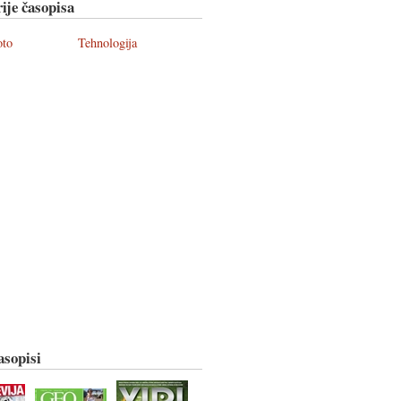
ije časopisa
oto
Tehnologija
asopisi