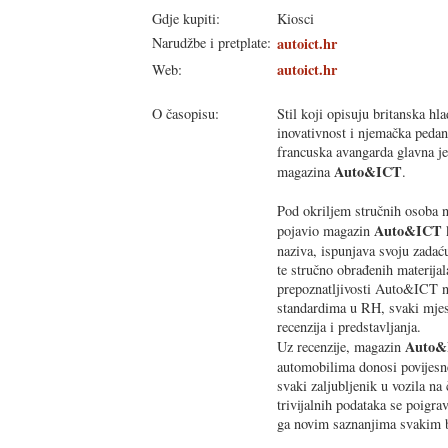
Gdje kupiti:
Kiosci
Narudžbe i pretplate:
autoict.hr
autoict.hr
Web:
O časopisu:
Stil koji opisuju britanska hl
inovativnost i njemačka peda
francuska avangarda glavna je
Auto&ICT
magazina
.
Pod okriljem stručnih osoba na
Auto&ICT
pojavio magazin
k
naziva, ispunjava svoju zadaću
te stručno obrađenih materijala
prepoznatljivosti Auto&ICT 
standardima u RH, svaki mjes
recenzija i predstavljanja.
Auto&
Uz recenzije, magazin
automobilima donosi povijesne 
svaki zaljubljenik u vozila na 
trivijalnih podataka se poigra
ga novim saznanjima svakim 