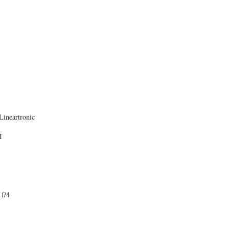
ineartronic
I
 f/4