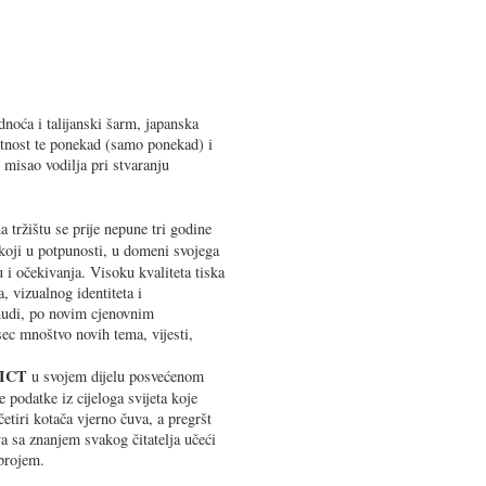
adnoća i talijanski šarm, japanska
ntnost te ponekad (samo ponekad) i
 misao vodilja pri stvaranju
 tržištu se prije nepune tri godine
oji u potpunosti, u domeni svojega
 i očekivanja. Visoku kvaliteta tiska
, vizualnog identiteta i
nudi, po novim cjenovnim
ec mnoštvo novih tema, vijesti,
ICT
u svojem dijelu posvećenom
podatke iz cijeloga svijeta koje
četiri kotača vjerno čuva, a pregršt
va sa znanjem svakog čitatelja učeći
brojem.