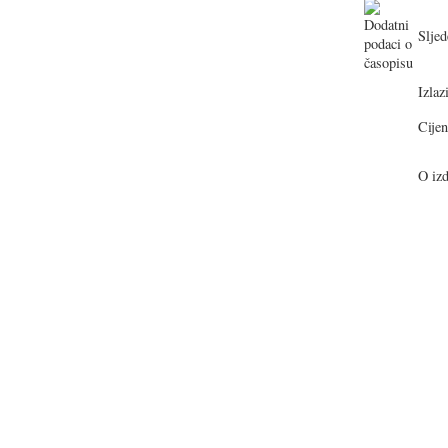
Sljed
Izlazi
Cijen
O izd