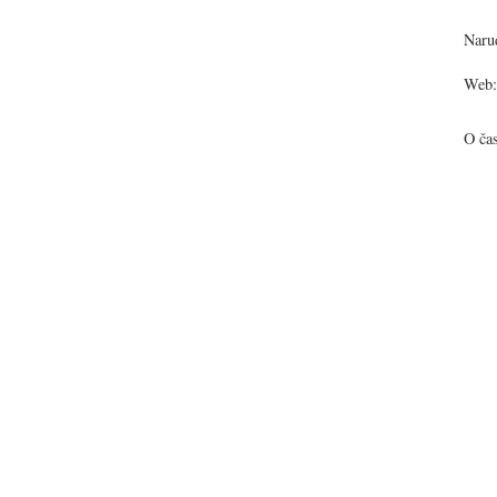
Narud
Web:
O ča