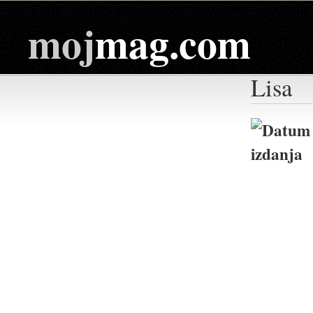
moj
mag.com
Lisa