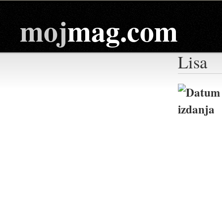
moj
mag.com
Lisa