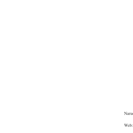
Narud
Web: