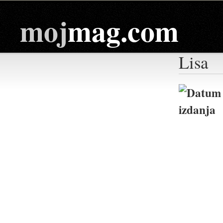
moj
mag.com
Lisa