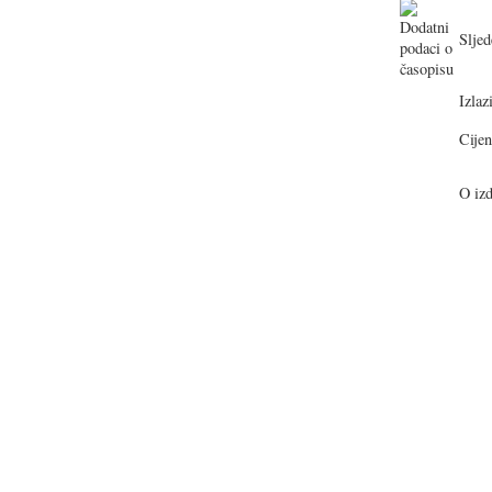
Sljed
Izlazi
Cijen
O izd