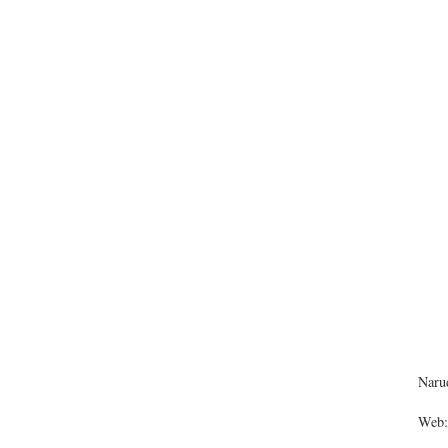
Narud
Web: