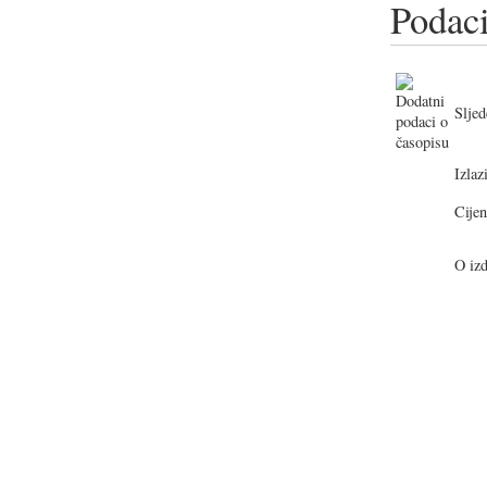
Podaci
Sljed
Izlazi
Cijen
O izd