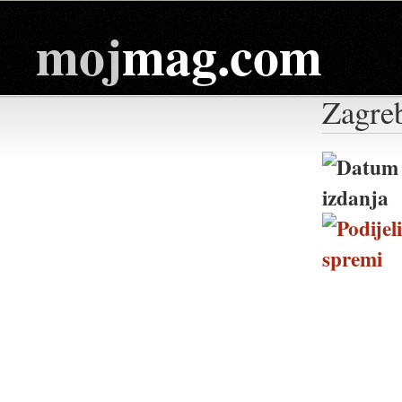
moj
mag.com
Zagreb