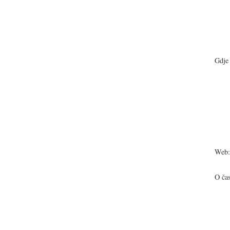
Gdje 
Web:
O ča