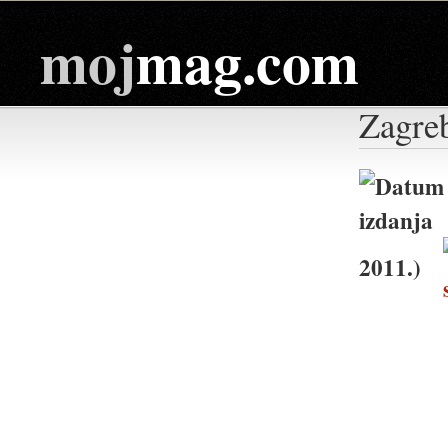
moj
mag.com
Zagreb
2011.)