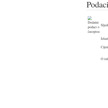
Podaci
Sljed
Izlazi
Cijen
O izd