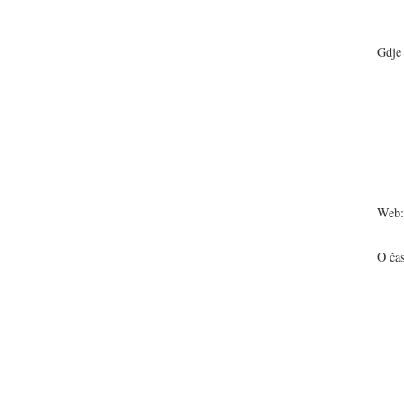
Gdje 
Web:
O ča