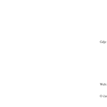
Gdje 
Web:
O ča