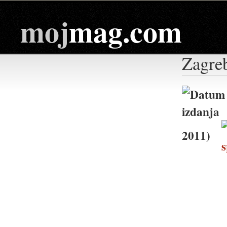
moj
mag.com
Zagreb
2011)