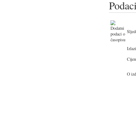
Podaci
Sljed
Izlazi
Cijen
O izd