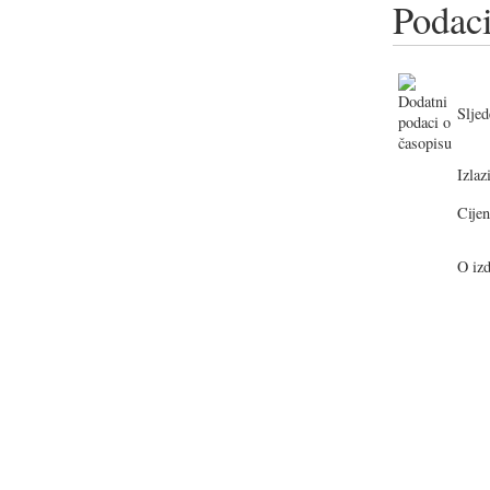
Podaci
Sljed
Izlazi
Cijen
O izd