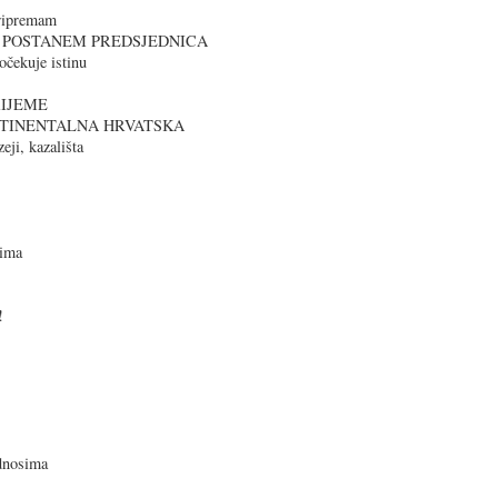
pripremam
A POSTANEM PREDSJEDNICA
očekuje istinu
RIJEME
ONTINENTALNA HRVATSKA
zeji, kazališta
tima
!
odnosima