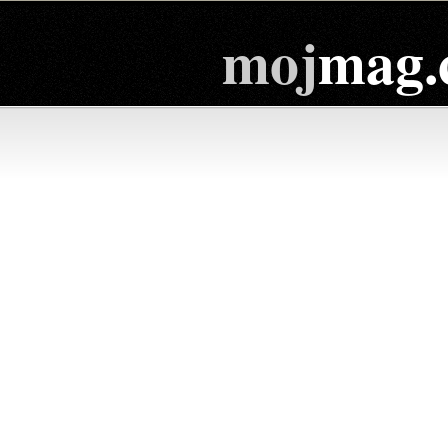
moj
mag.