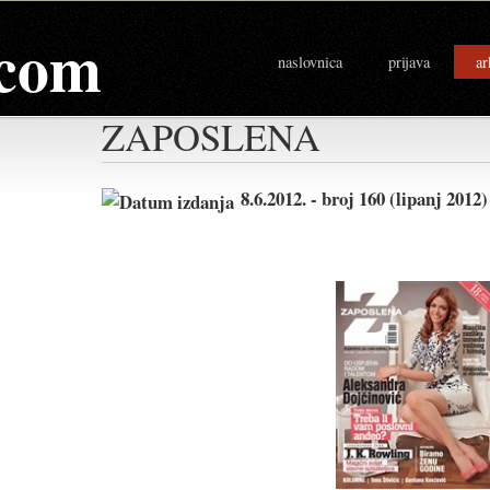
com
naslovnica
prijava
ar
ZAPOSLENA
8.6.2012. - broj 160 (lipanj 201