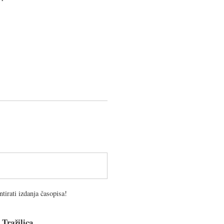
tirati izdanja časopisa!
Tražilica