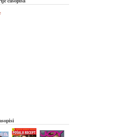
ije časopisa
e
asopisi