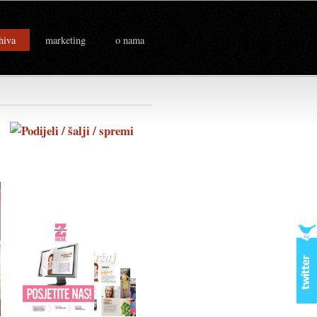
hiva
marketing
o nama
2)