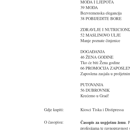
MODA I LJEPOTA
39 MODA
Bezvremenska elegancija
38 POBIJEDITE BORE
ZDRAVLJE I NUTRICION
52 MASLINOVO ULJE
Manje poznate činjenice
DOGAĐANJA
46 ŽENA GODINE
Tko će biti Žena godine
66 PROMOCIJA ZAPOSLE
Zaposlena zasjala u proljetni
PUTOVANJA
56 DUBROVNIK
Krećemo u Grad!
Gdje kupiti:
Kiosci Tiska i Distipressa
O časopisu:
Časopis za uspješnu ženu
. 
profesijama te ravnopravnost 