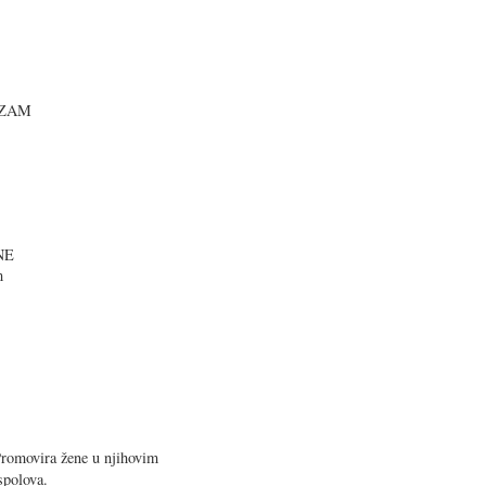
IZAM
NE
m
Promovira žene u n
jihovim
spolova.