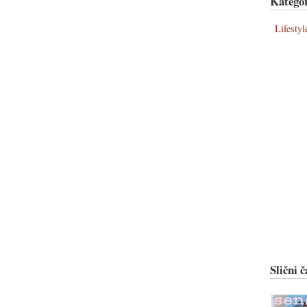
Kategor
Lifestyl
Slični č