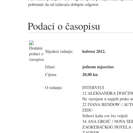
pobrinuti da od izdavača dobijete odgovor.
Podaci o časopisu
kolovoz 2012.
Sljedeće izdanje:
jednom mjesečno
Izlazi:
20,00 kn
Cijena:
O izdanju:
INTERVJUI
12 ALEKSANDRA DOJČIN
Ne vjerujem u uspjeh preko n
22 IVANA BENDOW / AU
ZIDU
Stihovi kažu sve što vrijedi
34 ANA GRGIĆ / NOVA Š
ZAGREBAČKOG HOTELA 
ZAGREB