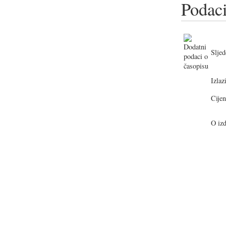
Podaci
Sljed
Izlazi
Cijen
O izd