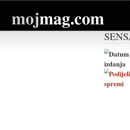
moj
mag.com
SENS