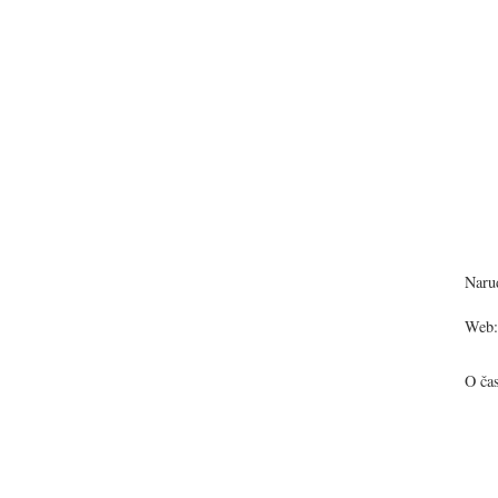
Narud
Web:
O ča