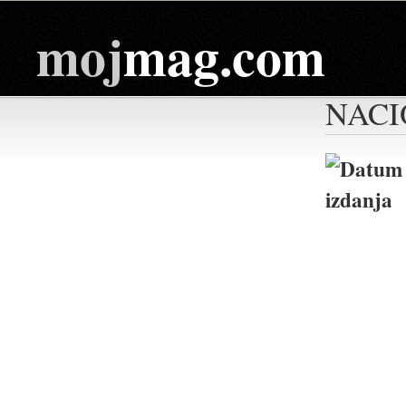
moj
mag.com
NACI