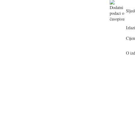
Sljed
Izlazi
Cijen
O izd