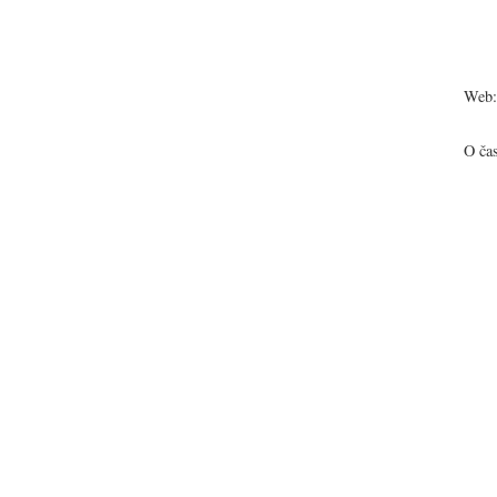
Web:
O ča