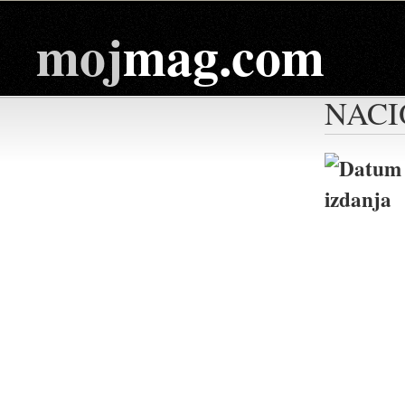
moj
mag.com
NACI