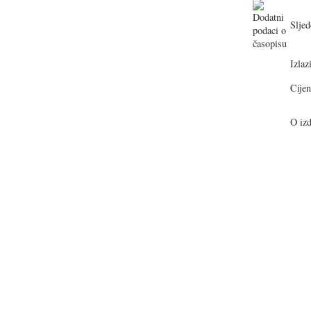
Sljed
Izlazi
Cijen
O izd