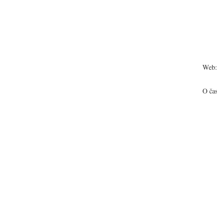
Web:
O ča