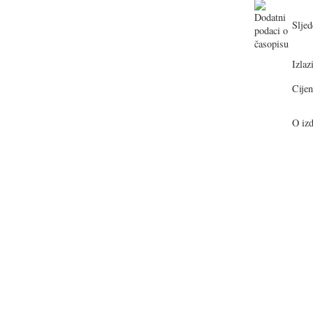
Sljed
Izlazi
Cijen
O izd