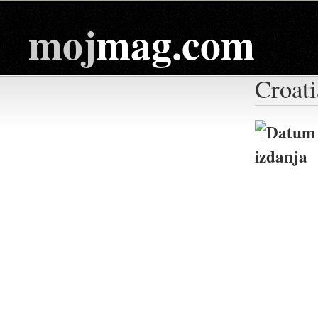
moj
mag.com
Croati