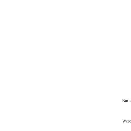
Narud
Web: