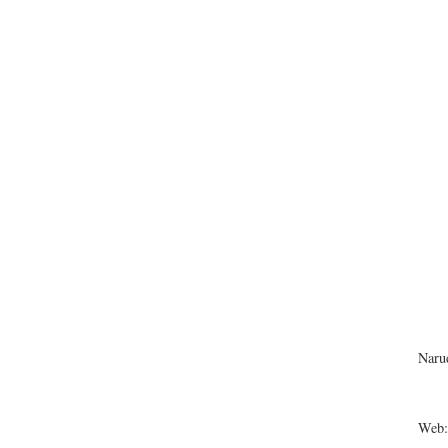
Narud
Web: