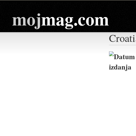
moj
mag.com
Croati