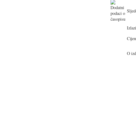
Sljed
Izlazi
Cijen
O izd