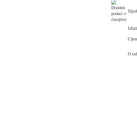
Sljed
Izlazi
Cijen
O izd