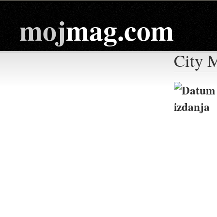
moj
mag.com
City 