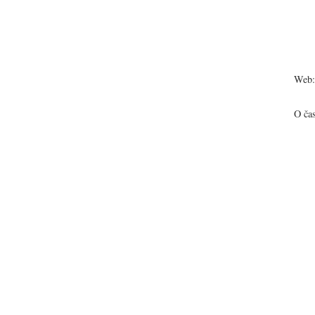
Web:
O ča