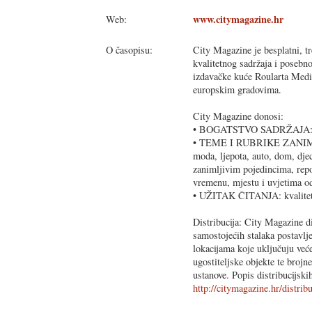
www.citymagazine.hr
Web:
O časopisu:
City Magazine je besplatni, t
kvalitetnog sadržaja i posebn
izdavačke kuće Roularta Medi
europskim gradovima.
City Magazine donosi:
• BOGATSTVO SADRŽAJA: živ
• TEME I RUBRIKE ZANI
moda, ljepota, auto, dom, djec
zanimljivim pojedincima, repo
vremenu, mjestu i uvjetima o
• UŽITAK ČITANJA: kvalitetne
Distribucija: City Magazine 
samostojećih stalaka postavl
lokacijama koje uključuju već
ugostiteljske objekte te brojn
ustanove. Popis distribucijski
http://citymagazine.hr/distribu