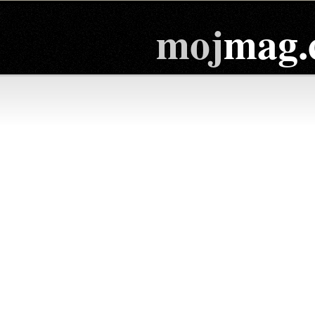
moj
mag.