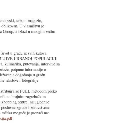
rendovski, urbani magazin,
o oblikovan. U vlasništvu je
a Group, a izlazi u mnogim većim
ot u gradu iz svih kutova
MLJIVE URBANOJ POPULACIJI:
a, kulinarika, putovanja, intervjue sa
rtaže, potpune informacije o
državanja događanja u gradu
 tekstove i fotografije
distribuira se PULL metodom preko
jenih na brojnim zagrebačkim
e shopping centre, najuglednije
e poslovne zgrade i zdravstvene
h točaka moguće je pronaći na:
cija.pdf