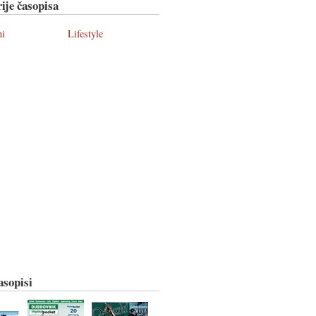
ije časopisa
ni
Lifestyle
asopisi