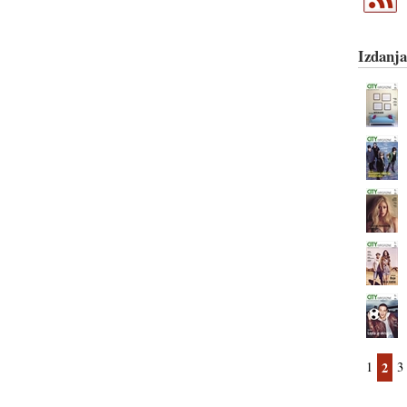
Izdanja
1
2
3