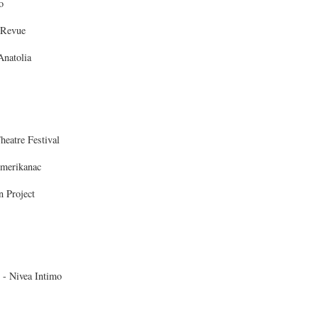
o
 Revue
natolia
eatre Festival
merikanac
 Project
 Nivea Intimo