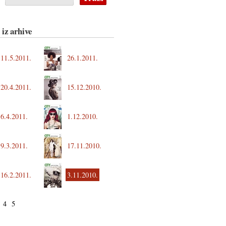
 iz arhive
11.5.2011.
26.1.2011.
20.4.2011.
15.12.2010.
6.4.2011.
1.12.2010.
9.3.2011.
17.11.2010.
16.2.2011.
3.11.2010.
4
5