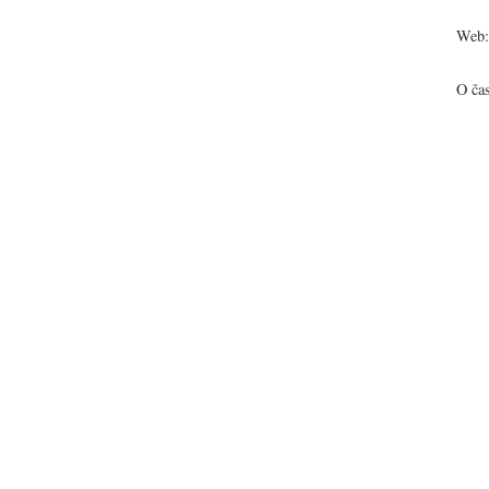
Web:
O ča