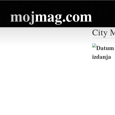
moj
mag.com
City 