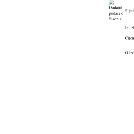
Sljed
Izlazi
Cijen
O izd