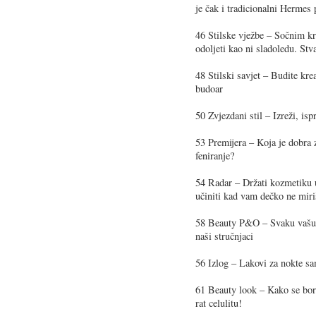
je čak i tradicionalni Hermes 
46 Stilske vježbe – Sočnim 
odoljeti kao ni sladoledu. Stva
48 Stilski savjet – Budite krea
budoar
50 Zvjezdani stil – Izreži, is
53 Premijera – Koja je dobra
feniranje?
54 Radar – Držati kozmetiku u 
učiniti kad vam dečko ne miri
58 Beauty P&O – Svaku vašu 
naši stručnjaci
56 Izlog – Lakovi za nokte s
61 Beauty look – Kako se borit
rat celulitu!