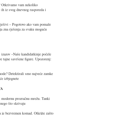
e? Otkrivamo vam nekoliko
e ih iz svog dnevnog rasporeda i
rješivi – Pogotovo ako vam pomaže
ja zna rješenja za svaku moguću
izazov –Naše kandidatkinje počele
ve tajne savršene figure. Upozorenj:
 mode? Detektirali smo najveće zamke
će izbjegnete
TA
 u modernu prozračnu mrežu. Tanki
 nego što skrivaju
 je bezvremen komad. Otkrijte zašto