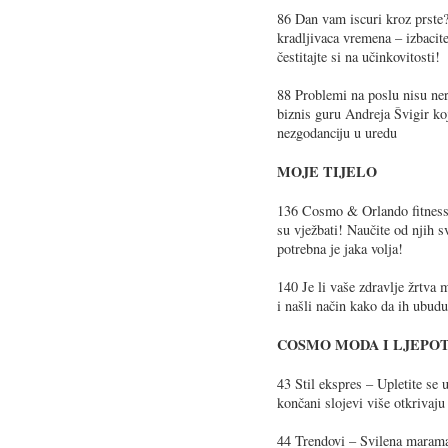
86 Dan vam iscuri kroz prst
kradljivaca vremena – izbacit
čestitajte si na učinkovitosti!
88 Problemi na poslu nisu ne
biznis guru Andreja Švigir ko
nezgodanciju u uredu
MOJE TIJELO
136 Cosmo & Orlando fitness 
su vježbati! Naučite od njih s
potrebna je jaka volja!
140 Je li vaše zdravlje žrtva
i našli način kako da ih ubudu
COSMO MODA I LJEPO
43 Stil ekspres – Upletite se
končani slojevi više otkrivaju
44 Trendovi – Svilena marama