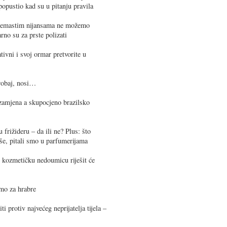
popustio kad su u pitanju pravila
kremastim nijansama ne možemo
rno su za prste polizati
tivni i svoj ormar pretvorite u
probaj, nosi…
 zamjena a skupocjeno brazilsko
frižideru – da ili ne? Plus: što
še, pitali smo u parfumerijama
kozmetičku nedoumicu riješit će
amo za hrabre
i protiv najvećeg neprijatelja tijela –