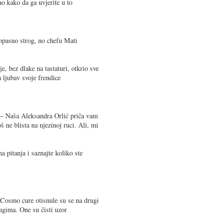
mo kako da ga uvjerite u to
pasno strog, no chefu Mati
e, bez dlake na tastaturi, otkrio sve
a ljubav svoje frendice
 – Naša Aleksandra Orlić priča vam
š ne blista na njezinoj ruci. Ali, mi
 pitanja i saznajte koliko ste
Cosmo cure otisnule su se na drugi
rugima. One su čisti uzor