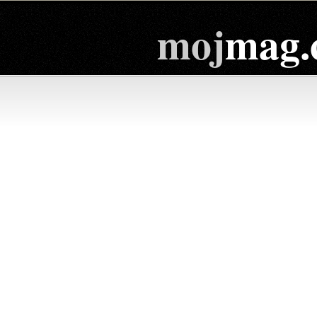
moj
mag.