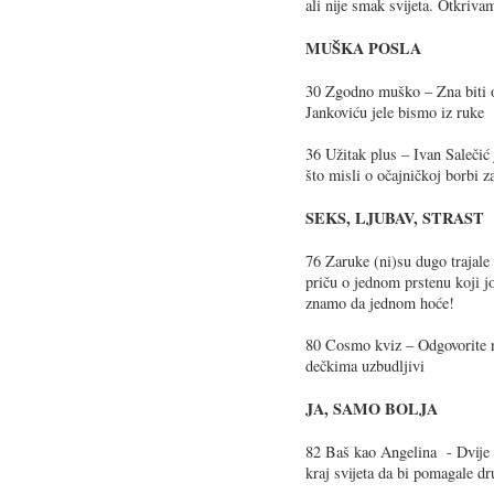
ali nije smak svijeta. Otkriva
MUŠKA POSLA
30 Zgodno muško – Zna biti o
Jankoviću jele bismo iz ruke
36 Užitak plus – Ivan Salečić j
što misli o očajničkoj borbi z
SEKS, LJUBAV, STRAST
76 Zaruke (ni)su dugo trajale
priču o jednom prstenu koji jo
znamo da jednom hoće!
80 Cosmo kviz – Odgovorite na
dečkima uzbudljivi
JA, SAMO BOLJA
82 Baš kao Angelina - Dvije 
kraj svijeta da bi pomagale d