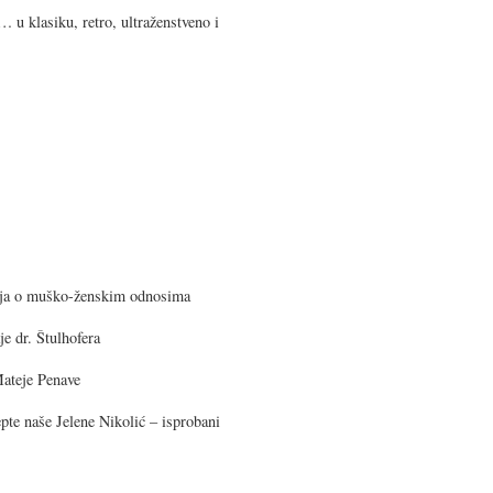
u klasiku, retro, ultraženstveno i
anja o muško-ženskim odnosima
je dr. Štulhofera
ateje Penave
pte naše Jelene Nikolić – isprobani