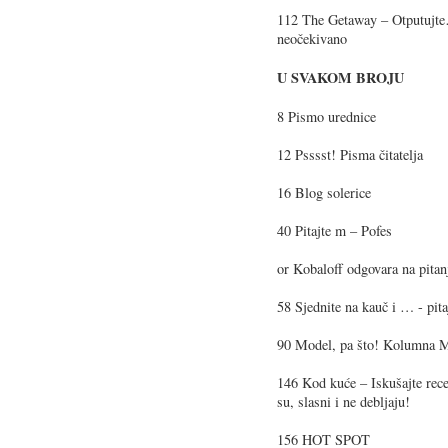
112 The Getaway – Otputujte… 
neočekivano
U SVAKOM BROJU
8 Pismo urednice
12 Psssst! Pisma čitatelja
16 Blog solerice
40 Pitajte m – Pofes
or Kobaloff odgovara na pit
58 Sjednite na kauč i … - pita
90 Model, pa što! Kolumna M
146 Kod kuće – Iskušajte rece
su, slasni i ne debljaju!
156 HOT SPOT